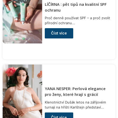
LÍČÍRNA : pět tipů na kvalitní SPF
ochranu
Proč denně používat SPF – a proč zvolit
přírodní ochranu...
Číst více
YANA NESPER: Perlová elegance
pro ženy, které hrají s grácií
Klenotnictví Dušák letos na zářijovém
turnaji na hřišti Karlštejn představí...
Číst více