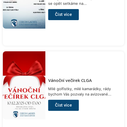
se opět setkáme na...
Číst více
Vánoční večírek CLGA
Milé golfistky, milé kamarádky, rády
bychom Vás pozvaly na avizované...
Číst více